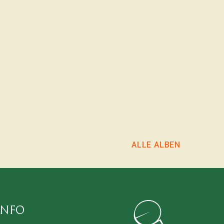
g_web_button_share_sheet&igsh=MTB3Yms4anNnMmJ5aA==
ALBUM ANSEHEN
ALLE ALBEN
Info