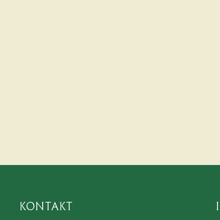
utm_source=i
ALBUM ANSEHEN
Kontakt