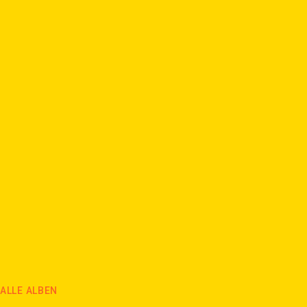
Treffbilder 2018
Treffbilder 2017
Treffbilder 2016
ALBUM ANSEHEN
ALBUM ANSEHEN
ALBUM ANSEHEN
ALLE ALBEN