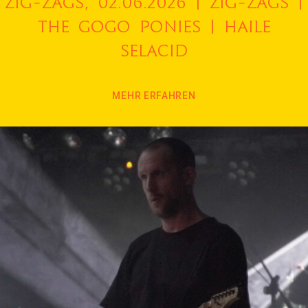
Zig-Zags, 02.06.2026 | Zig-Zags |
The Gogo Ponies | Haile
Selacid
MEHR ERFAHREN