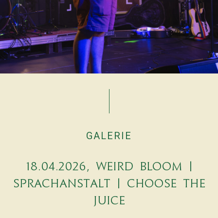
GALERIE
18.04.2026, Weird Bloom |
Sprachanstalt | Choose the
Leo-Session
17.01.2026 |
Juice
Akazizi | Androbb
| B Tonleiter |