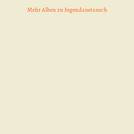
Mehr Alben zu Jugendaustausch
Music-Camp
Music-Camp
Music-Camp
«Old & Young»,
«Music &
«mEUsic», Juli
August 2016
Protest», Juli 2015
2018
in Eynatten,
in Narbonne,
Belgien
Frankreich
ALBUM ANSEHEN
ALBUM ANSEHEN
ALBUM ANSEHEN