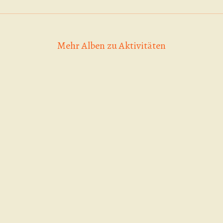
Mehr Alben zu Aktivitäten
Game of Skate 06.09.2025 | Skatecon
Alle anderst, das
Scooter Contest
Copyright Fotos: Fiona Neuhauser
sind wir 21.3.26
20.09.2025
https://www.instagram.com/fotogr
utm_source=ig_web_button_share_sheet&igs