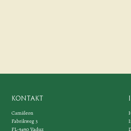
Kontakt
Camäleon
Fabrikweg 3
FL-9490 Vaduz
D