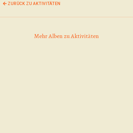
ZURÜCK ZU AKTIVITÄTEN
Mehr Alben zu Aktivitäten
Game of Skate 06.09.2025 | Skatecon
Alle anderst, das
Scooter Contest
Copyright Fotos: Fiona Neuhauser
sind wir 21.3.26
20.09.2025