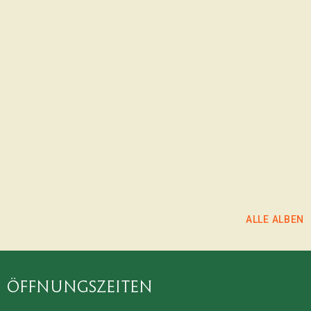
https://www.instagram.com/fotogr
utm_source=ig_web_button_share_sheet&igs
ALBUM ANSEHEN
ALBUM ANSEHEN
ALBUM ANSEHEN
ALLE ALBEN
Öffnungszeiten