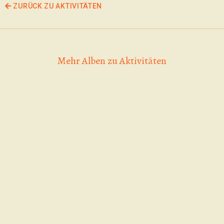
ZURÜCK ZU AKTIVITÄTEN
Mehr Alben zu Aktivitäten
Game of Skate 06.09.2025 | Skatecon
Alle anderst, das
Scooter Contest
Copyright Fotos: Fiona Neuhauser
sind wir 21.3.26
20.09.2025