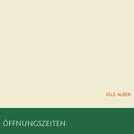
https://www.instagram.com/fotogr
utm_source=ig_web_button_share_sheet&igs
ALBUM ANSEHEN
ALBUM ANSEHEN
ALBUM ANSEHEN
ALLE ALBEN
Öffnungszeiten