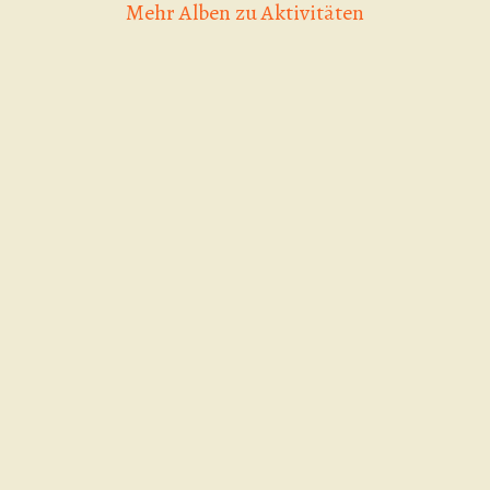
Mehr Alben zu Aktivitäten
Game of 
Scooter Contest 20.09.2025
utm_source=i
ALBUM ANSEHEN