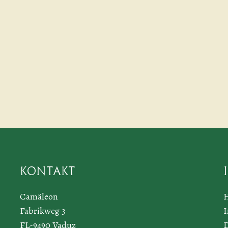
Kontakt
Camäleon
Fabrikweg 3
FL-9490 Vaduz
D