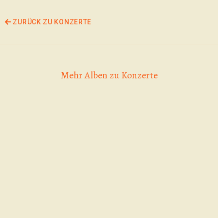
ZURÜCK ZU KONZERTE
Mehr Alben zu Konzerte
25.04.2026,
Zig-Zags,
Kellergeräusche |
18.04.2026,
02.06.2026 | Zig-
Why Frog Why |
Weird Bloom |
Zags | The Gogo
Johnethen Fuchs
Sprachanstalt |
Ponies | Haile
& the spirit
Choose the Juice
Selacid
animals
Am 18. April fand