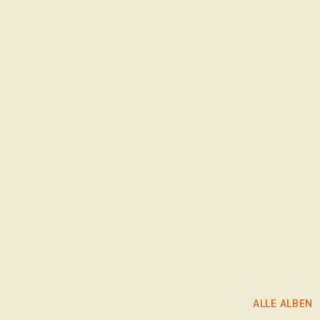
Treffbilder 2022
Treffbilder 2021
Treffbilder 2020
ALBUM ANSEHEN
ALBUM ANSEHEN
ALBUM ANSEHEN
ALLE ALBEN