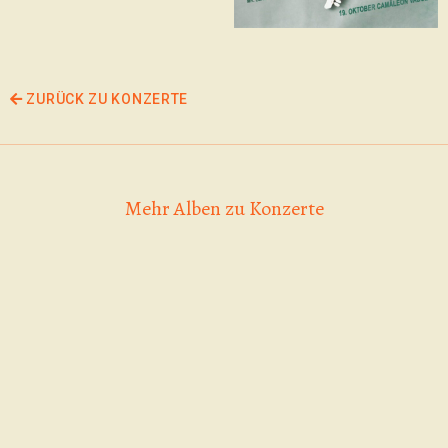
ZURÜCK ZU KONZERTE
Mehr Alben zu Konzerte
25.04.2026,
Zig-Zags,
Kellergeräusche |
02.06.2026 | Zig-
Why Frog Why |
Zags | The Gogo
Johnethen Fuchs