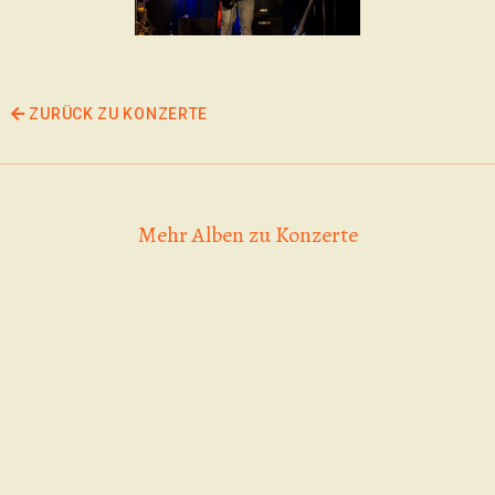
ZURÜCK ZU KONZERTE
Mehr Alben zu Konzerte
25.04.2026,
Zig-Zags,
Kellergeräusche |
02.06.2026 | Zig-
Why Frog Why |
Zags | The Gogo