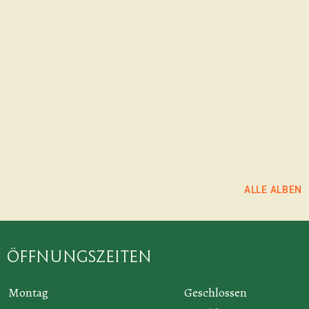
Danke für euren
statt. Danke für
Auftritt und die
euren Auftritt
coole
und die coole
ALBUM ANSEHEN
Atmosphäre.
Atmosphäre.
Copyright Fotos:
Copyright Fotos:
Camäleon
Larissa Häfeli
ALBUM ANSEHEN
ALBUM ANSEHEN
ALLE ALBEN
Öffnungszeiten
Montag
Geschlossen