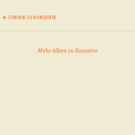
ZURÜCK ZU KONZERTE
Mehr Alben zu Konzerte
25.04.2026,
Zig-Zags,
Kellergeräusche |
02.06.2026 | Zig-
Why Frog Why |
Zags | The Gogo
Johnethen Fuchs
Ponies | Haile
& the spirit
Selacid
The Cosmic
animals