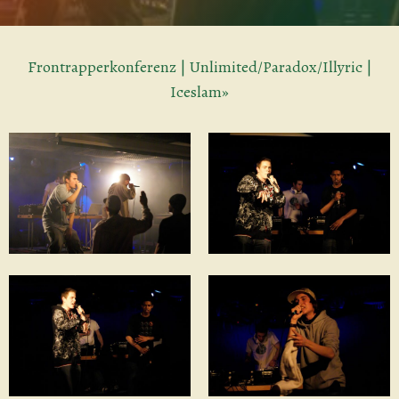
Frontrapperkonferenz | Unlimited/Paradox/Illyric |
Iceslam»