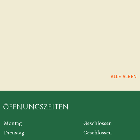
coole
und die coole
ALBUM ANSEHEN
Atmosphäre.
Atmosphäre.
Copyright Fotos:
Copyright Fotos:
Camäleon
Larissa Häfeli
ALBUM ANSEHEN
ALBUM ANSEHEN
ALLE ALBEN
Öffnungszeiten
Montag
Geschlossen
Dienstag
Geschlossen